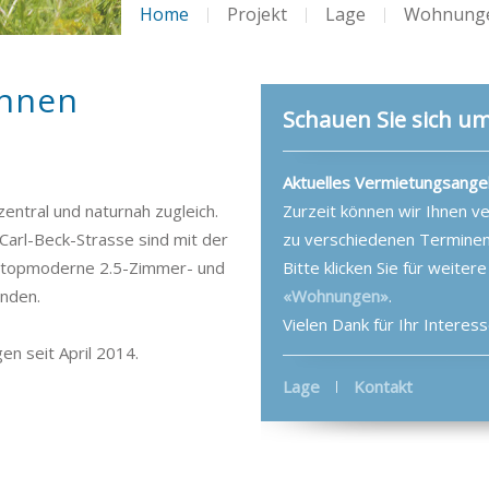
Home
Projekt
Lage
Wohnung
hnen
Schauen Sie sich um
Aktuelles Vermietungsange
entral und naturnah zugleich.
Zurzeit können wir Ihnen 
Carl-Beck-Strasse sind mit der
zu verschiedenen Terminen
 topmoderne 2.5-Zimmer- und
Bitte klicken Sie für weiter
nden.
«Wohnungen»
.
Vielen Dank für Ihr Interess
n seit April 2014.
Lage
Kontakt